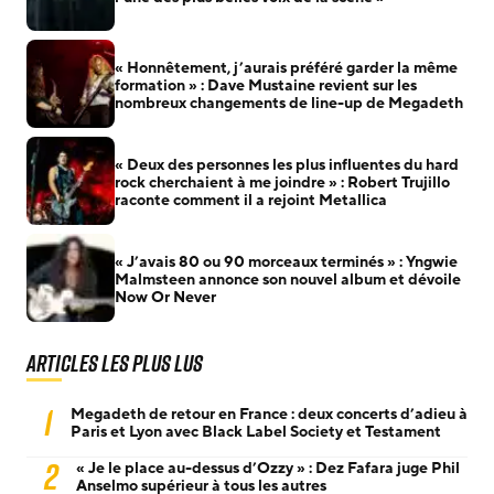
« Honnêtement, j’aurais préféré garder la même
formation » : Dave Mustaine revient sur les
nombreux changements de line-up de Megadeth
« Deux des personnes les plus influentes du hard
rock cherchaient à me joindre » : Robert Trujillo
raconte comment il a rejoint Metallica
« J’avais 80 ou 90 morceaux terminés » : Yngwie
Malmsteen annonce son nouvel album et dévoile
Now Or Never
Articles les plus lus
1
Megadeth de retour en France : deux concerts d’adieu à
Paris et Lyon avec Black Label Society et Testament
2
« Je le place au-dessus d’Ozzy » : Dez Fafara juge Phil
Anselmo supérieur à tous les autres