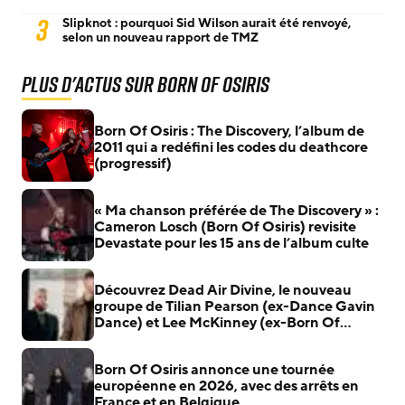
3
Slipknot : pourquoi Sid Wilson aurait été renvoyé,
selon un nouveau rapport de TMZ
Plus d'actus sur Born Of Osiris
Born Of Osiris : The Discovery, l’album de
2011 qui a redéfini les codes du deathcore
(progressif)
« Ma chanson préférée de The Discovery » :
Cameron Losch (Born Of Osiris) revisite
Devastate pour les 15 ans de l’album culte
Découvrez Dead Air Divine, le nouveau
groupe de Tilian Pearson (ex-Dance Gavin
Dance) et Lee McKinney (ex-Born Of
Osiris)
Born Of Osiris annonce une tournée
européenne en 2026, avec des arrêts en
France et en Belgique