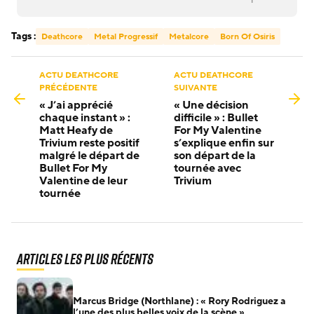
Tags :
Deathcore
Metal Progressif
Metalcore
Born Of Osiris
ACTU DEATHCORE
ACTU DEATHCORE
PRÉCÉDENTE
SUIVANTE
« J’ai apprécié
« Une décision
chaque instant » :
difficile » : Bullet
Matt Heafy de
For My Valentine
Trivium reste positif
s’explique enfin sur
malgré le départ de
son départ de la
Bullet For My
tournée avec
Valentine de leur
Trivium
tournée
Articles les plus récents
Marcus Bridge (Northlane) : « Rory Rodriguez a
l’une des plus belles voix de la scène »