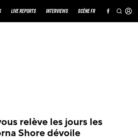
S
LIVE REPORTS
INTERVIEWS
SCÈNE FR
us relève les jours les
orna Shore dévoile