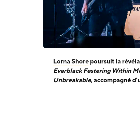
Lorna Shore
poursuit la révél
Everblack Festering Within M
Unbreakable
, accompagné d’un