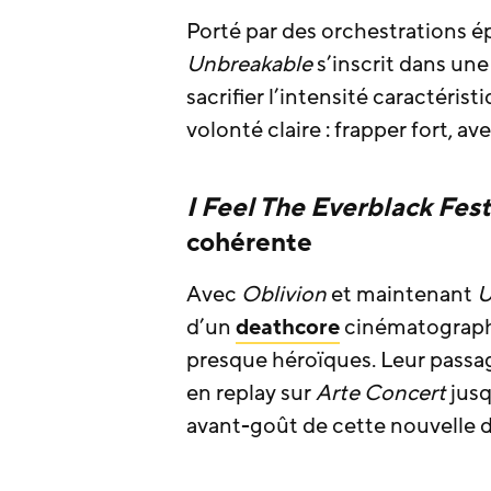
Porté par des orchestrations é
Unbreakable
s’inscrit dans une
sacrifier l’intensité caractéris
volonté claire : frapper fort, av
I Feel The Everblack Fes
cohérente
Avec
Oblivion
et maintenant
U
d’un
deathcore
cinématographi
presque héroïques. Leur pass
en replay sur
Arte Concert
jusq
avant-goût de cette nouvelle d