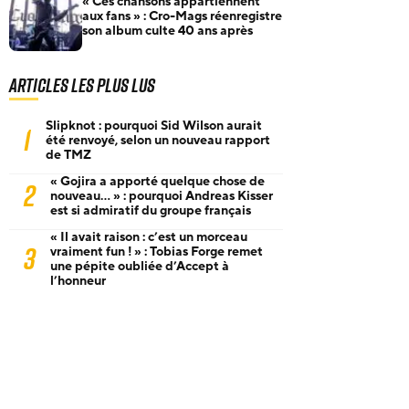
« Ces chansons appartiennent
aux fans » : Cro-Mags réenregistre
son album culte 40 ans après
Articles les plus lus
Slipknot : pourquoi Sid Wilson aurait
1
été renvoyé, selon un nouveau rapport
de TMZ
« Gojira a apporté quelque chose de
2
nouveau… » : pourquoi Andreas Kisser
est si admiratif du groupe français
« Il avait raison : c’est un morceau
3
vraiment fun ! » : Tobias Forge remet
une pépite oubliée d’Accept à
l’honneur