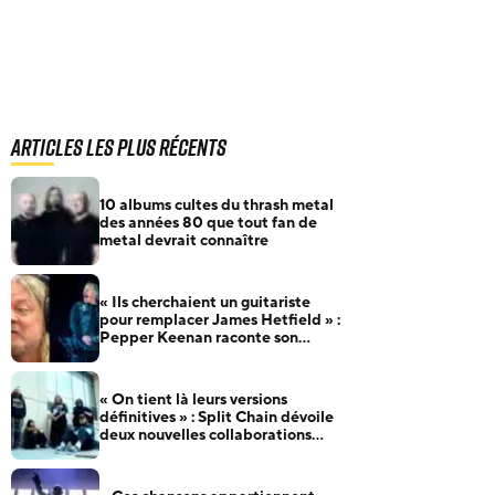
Articles les plus récents
10 albums cultes du thrash metal
des années 80 que tout fan de
metal devrait connaître
« Ils cherchaient un guitariste
pour remplacer James Hetfield » :
Pepper Keenan raconte son
audition pour Metallica
« On tient là leurs versions
définitives » : Split Chain dévoile
deux nouvelles collaborations
pour motionblur [DELUXE]