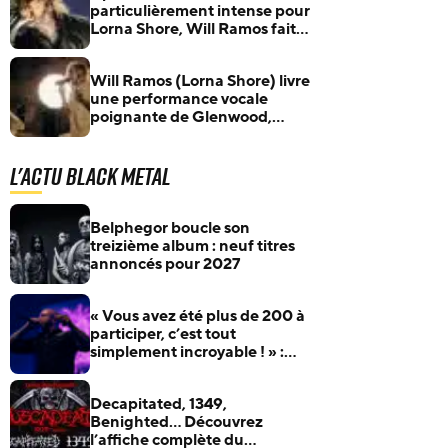
particulièrement intense pour
Lorna Shore, Will Ramos fait
le point : « C’est un vrai
soulagement »
Will Ramos (Lorna Shore) livre
une performance vocale
poignante de Glenwood,
captée en une seule prise
L'actu Black Metal
Belphegor boucle son
treizième album : neuf titres
annoncés pour 2027
« Vous avez été plus de 200 à
participer, c’est tout
simplement incroyable ! » :
Benighted fera apparaître ses
fans sur son prochain album
Decapitated, 1349,
Benighted… Découvrez
l’affiche complète du