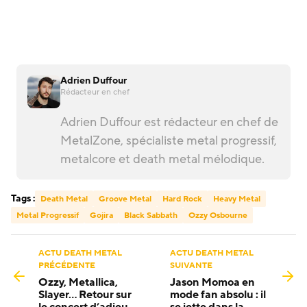
Adrien Duffour
Rédacteur en chef
Adrien Duffour est rédacteur en chef de
MetalZone, spécialiste metal progressif,
metalcore et death metal mélodique.
Tags :
Death Metal
Groove Metal
Hard Rock
Heavy Metal
Metal Progressif
Gojira
Black Sabbath
Ozzy Osbourne
ACTU DEATH METAL
ACTU DEATH METAL
PRÉCÉDENTE
SUIVANTE
Ozzy, Metallica,
Jason Momoa en
Slayer… Retour sur
mode fan absolu : il
le concert d’adieu
se jette dans la