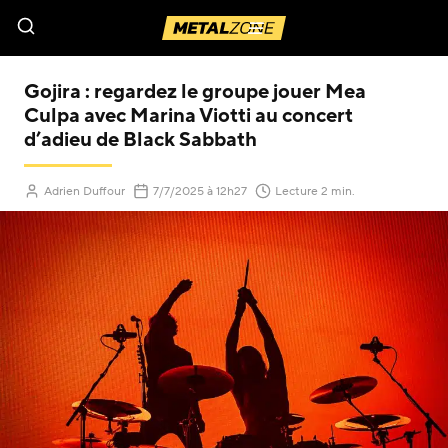
Menu
Gojira : regardez le groupe jouer Mea
Culpa avec Marina Viotti au concert
d’adieu de Black Sabbath
(Mis à jour le
)
Adrien Duffour
7/7/2025
à 12h27
Lecture 2 min.