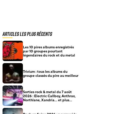
Articles les plus récents
Les 10 pires albums enregistrés
par 10 groupes pourtant
légendaires du rock et du metal
Trivium : tous les albums du
groupe classés du pire au meilleur
Sorties rock & metal du 7 août
2026 : Electric Callboy, Anthrax,
Northlane, Xandria… et plus
encore