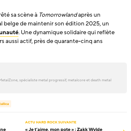
rêté sa scène à
Tomorrowland
après un
al belge de maintenir son édition 2025, un
munauté
. Une dynamique solidaire qui reflète
s aussi actif, près de quarante-cinq ans
etalZone, spécialiste metal progressif, metalcore et death metal
allica
ACTU HARD ROCK SUIVANTE
Nine
« Je t’aime, mon pote » : Zakk Wylde