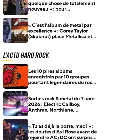
quelque chose de totalement
nouveau » : pour
l’anniversaire de James
Hetfield, Jeff Becerra se
« C’est l’album de metal par
souvient du jour où il a
excellence » : Corey Taylor
compris que Metallica allait
(Slipknot) place Metallica et
changer le heavy metal
Master Of Puppets au
sommet
L'actu Hard Rock
Les 10 pires albums
enregistrés par 10 groupes
pourtant légendaires du rock
et du metal
Sorties rock & metal du 7 août
2026 : Electric Callboy,
Anthrax, Northlane,
Xandria… et plus encore
« Tu as déjà le poste, mec ! » :
les doutes d’Axl Rose avant de
rejoindre AC/DC ont surpris