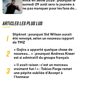
Rock en Seine 2026 : pourquoi le
samedi 29 août sera la journée à
ne pas manquer pour les fans de
rock et de metal
Articles les plus lus
Slipknot : pourquoi Sid Wilson aurait
1
été renvoyé, selon un nouveau rapport
de TMZ
« Gojira a apporté quelque chose de
2
nouveau… » : pourquoi Andreas Kisser
est si admiratif du groupe français
« Il avait raison : c’est un morceau
3
vraiment fun ! » : Tobias Forge remet
une pépite oubliée d’Accept à
l’honneur