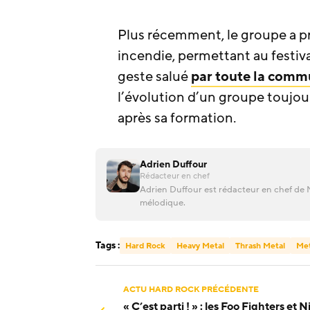
Plus récemment, le groupe a p
incendie, permettant au festiv
geste salué
par toute la com
l’évolution d’un groupe toujour
après sa formation.
Adrien Duffour
Rédacteur en chef
Adrien Duffour est rédacteur en chef de M
mélodique.
Tags :
Hard Rock
Heavy Metal
Thrash Metal
Met
ACTU HARD ROCK PRÉCÉDENTE
« C’est parti ! » : les Foo Fighters et 