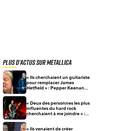
Plus d'actus sur Metallica
« Ils cherchaient un guitariste
pour remplacer James
Hetfield » : Pepper Keenan
raconte son audition pour
Metallica
« Deux des personnes les plus
influentes du hard rock
cherchaient à me joindre » :
Robert Trujillo raconte
comment il a rejoint Metallica
« Ils venaient de créer