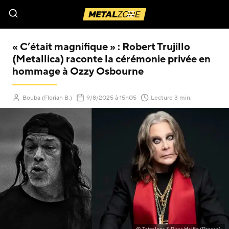
Menu
« C’était magnifique » : Robert Trujillo
(Metallica) raconte la cérémonie privée en
hommage à Ozzy Osbourne
(Mis à jour le
)
Bouba (Florian B.)
9/8/2025
à 15h05
Lecture 3 min.