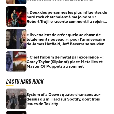
Metallica
« Deux des personnes les plus influentes du
hard rock cherchaient à me joindre » :
Robert Trujillo raconte comment il a rejoint
Metallica
« Ils venaient de créer quelque chose de
totalement nouveau » : pour l’anniversaire
de James Hetfield, Jeff Becerra se souvient
du jour où il a compris que Metallica allait
changer le heavy metal
« C’est l’album de metal par excellence » :
Corey Taylor (Slipknot) place Metallica et
Master Of Puppets au sommet
L'actu Hard Rock
System of a Down : quatre chansons au-
dessus du milliard sur Spotify, dont trois
issues de Toxicity