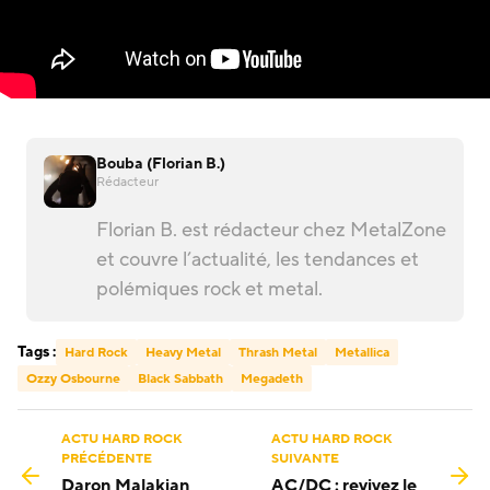
Bouba (Florian B.)
Rédacteur
Florian B. est rédacteur chez MetalZone
et couvre l’actualité, les tendances et
polémiques rock et metal.
Tags :
Hard Rock
Heavy Metal
Thrash Metal
Metallica
Ozzy Osbourne
Black Sabbath
Megadeth
ACTU HARD ROCK
ACTU HARD ROCK
PRÉCÉDENTE
SUIVANTE
Daron Malakian
AC/DC : revivez le