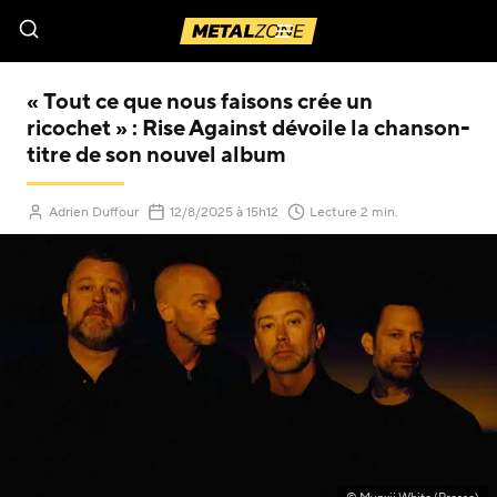
Menu
« Tout ce que nous faisons crée un
ricochet » : Rise Against dévoile la chanson-
titre de son nouvel album
(Mis à jour le
)
Adrien Duffour
12/8/2025
à 15h12
Lecture 2 min.