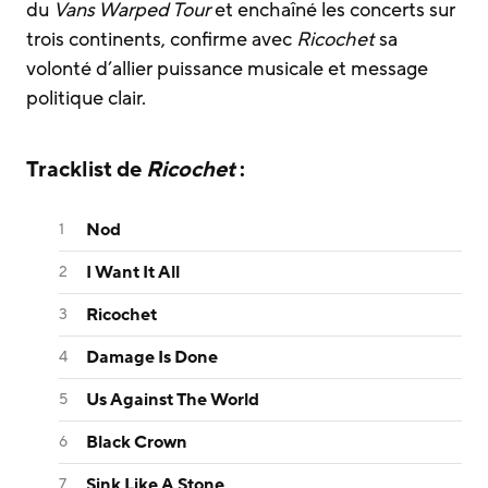
du
Vans Warped Tour
et enchaîné les concerts sur
trois continents, confirme avec
Ricochet
sa
volonté d’allier puissance musicale et message
politique clair.
Tracklist de
Ricochet
:
Nod
I Want It All
Ricochet
Damage Is Done
Us Against The World
Black Crown
Sink Like A Stone