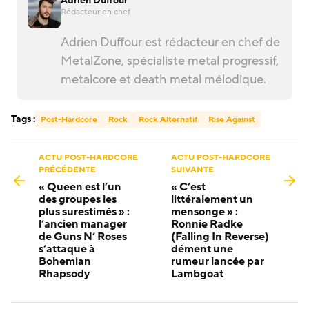
Adrien Duffour
Rédacteur en chef
Adrien Duffour est rédacteur en chef de
MetalZone, spécialiste metal progressif,
metalcore et death metal mélodique.
Tags :
Post-Hardcore
Rock
Rock Alternatif
Rise Against
ACTU POST-HARDCORE
ACTU POST-HARDCORE
PRÉCÉDENTE
SUIVANTE
« Queen est l’un
« C’est
des groupes les
littéralement un
plus surestimés » :
mensonge » :
l’ancien manager
Ronnie Radke
de Guns N’ Roses
(Falling In Reverse)
s’attaque à
dément une
Bohemian
rumeur lancée par
Rhapsody
Lambgoat