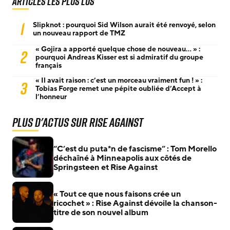
Articles les plus lus
1
Slipknot : pourquoi Sid Wilson aurait été renvoyé, selon
un nouveau rapport de TMZ
« Gojira a apporté quelque chose de nouveau… » :
2
pourquoi Andreas Kisser est si admiratif du groupe
français
« Il avait raison : c’est un morceau vraiment fun ! » :
3
Tobias Forge remet une pépite oubliée d’Accept à
l’honneur
Plus d'actus sur Rise Against
“C’est du puta*n de fascisme” : Tom Morello
déchaîné à Minneapolis aux côtés de
Springsteen et Rise Against
« Tout ce que nous faisons crée un
ricochet » : Rise Against dévoile la chanson-
titre de son nouvel album