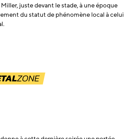
Miller, juste devant le stade, à une époque
ivement du statut de phénomène local à celui
l.
 donne à cette dernière soirée une portée