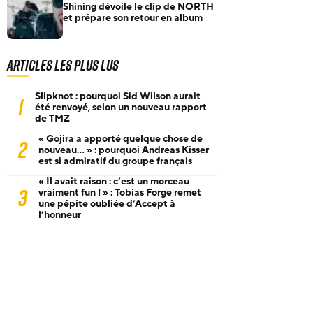
Shining dévoile le clip de NORTH
et prépare son retour en album
Articles les plus lus
Slipknot : pourquoi Sid Wilson aurait
1
été renvoyé, selon un nouveau rapport
de TMZ
« Gojira a apporté quelque chose de
2
nouveau… » : pourquoi Andreas Kisser
est si admiratif du groupe français
« Il avait raison : c’est un morceau
3
vraiment fun ! » : Tobias Forge remet
une pépite oubliée d’Accept à
l’honneur