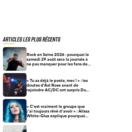
Articles les plus récents
Rock en Seine 2026 : pourquoi le
samedi 29 août sera la journée à
ne pas manquer pour les fans de
rock et de metal
« Tu as déjà le poste, mec ! » : les
doutes d’Axl Rose avant de
rejoindre AC/DC ont surpris Duff
McKagan
« C’est vraiment le groupe que
j’ai toujours rêvé d’avoir » : Alissa
White-Gluz explique pourquoi
Blue Medusa passe avant tout