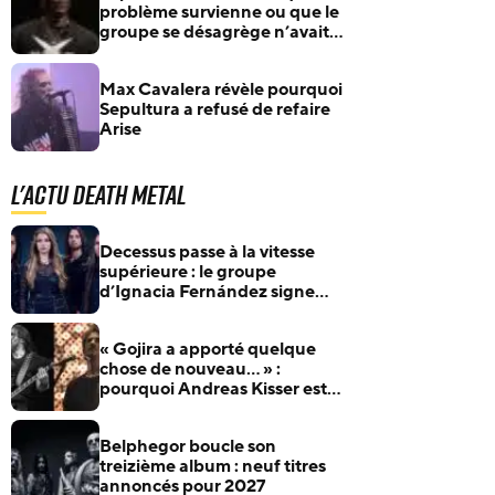
problème survienne ou que le
groupe se désagrège n’avait
aucun sens », explique
Derrick Green
Max Cavalera révèle pourquoi
Sepultura a refusé de refaire
Arise
L'actu Death Metal
Decessus passe à la vitesse
supérieure : le groupe
d’Ignacia Fernández signe
chez BLKIIBLK
« Gojira a apporté quelque
chose de nouveau… » :
pourquoi Andreas Kisser est si
admiratif du groupe français
Belphegor boucle son
treizième album : neuf titres
annoncés pour 2027