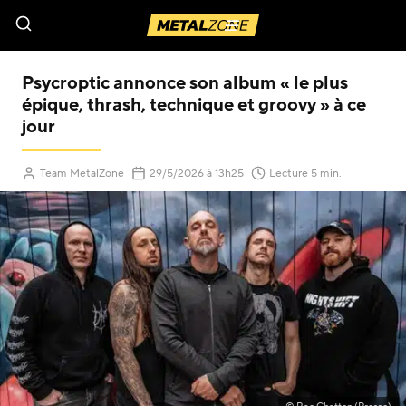
Menu
Psycroptic annonce son album « le plus
épique, thrash, technique et groovy » à ce
jour
(Mis à jour le
)
Team MetalZone
29/5/2026
à 13h25
Lecture 5 min.