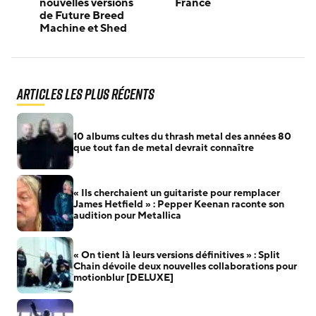
nouvelles versions
France
de Future Breed
Machine et Shed
Articles les plus récents
10 albums cultes du thrash metal des années 80
que tout fan de metal devrait connaître
« Ils cherchaient un guitariste pour remplacer
James Hetfield » : Pepper Keenan raconte son
audition pour Metallica
« On tient là leurs versions définitives » : Split
Chain dévoile deux nouvelles collaborations pour
motionblur [DELUXE]