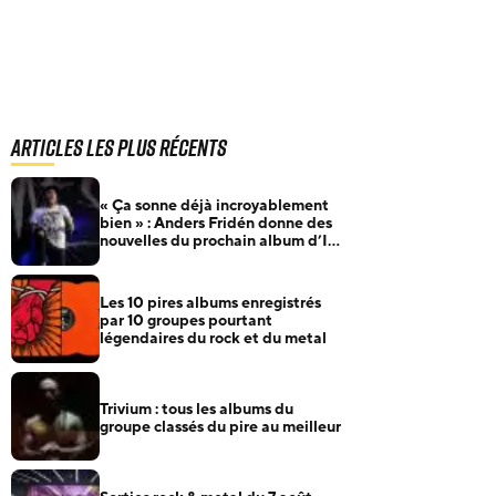
Articles les plus récents
« Ça sonne déjà incroyablement
bien » : Anders Fridén donne des
nouvelles du prochain album d’In
Flames
Les 10 pires albums enregistrés
par 10 groupes pourtant
légendaires du rock et du metal
Trivium : tous les albums du
groupe classés du pire au meilleur