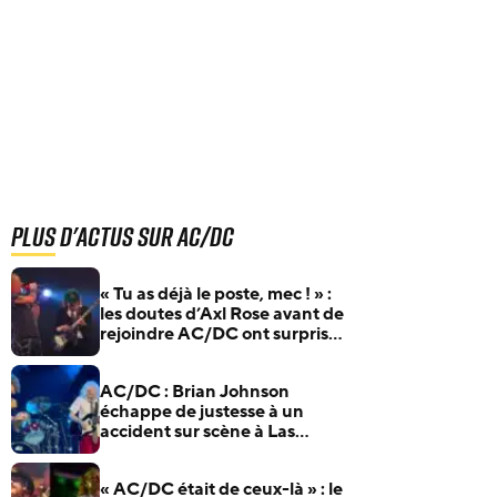
Plus d'actus sur AC/DC
« Tu as déjà le poste, mec ! » :
les doutes d’Axl Rose avant de
rejoindre AC/DC ont surpris
Duff McKagan
AC/DC : Brian Johnson
échappe de justesse à un
accident sur scène à Las
Vegas
« AC/DC était de ceux-là » : le