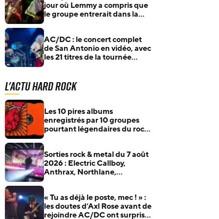
jour où Lemmy a compris que
le groupe entrerait dans la
légende
AC/DC : le concert complet
de San Antonio en vidéo, avec
les 21 titres de la tournée
Power Up
L'actu Hard Rock
Les 10 pires albums
enregistrés par 10 groupes
pourtant légendaires du rock
et du metal
Sorties rock & metal du 7 août
2026 : Electric Callboy,
Anthrax, Northlane,
Xandria… et plus encore
« Tu as déjà le poste, mec ! » :
les doutes d’Axl Rose avant de
rejoindre AC/DC ont surpris