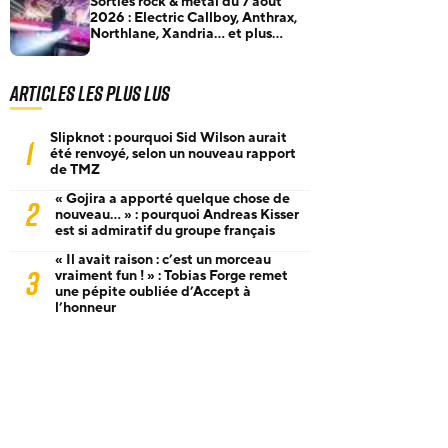
Sorties rock & metal du 7 août
2026 : Electric Callboy, Anthrax,
Northlane, Xandria… et plus
encore
Articles les plus lus
Slipknot : pourquoi Sid Wilson aurait
1
été renvoyé, selon un nouveau rapport
de TMZ
« Gojira a apporté quelque chose de
2
nouveau… » : pourquoi Andreas Kisser
est si admiratif du groupe français
« Il avait raison : c’est un morceau
3
vraiment fun ! » : Tobias Forge remet
une pépite oubliée d’Accept à
l’honneur