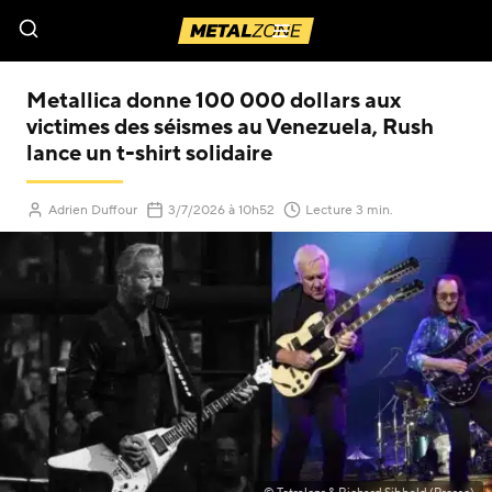
Menu
Metallica donne 100 000 dollars aux
victimes des séismes au Venezuela, Rush
lance un t-shirt solidaire
(Mis à jour le
)
Adrien Duffour
3/7/2026
à 10h52
Lecture 3 min.