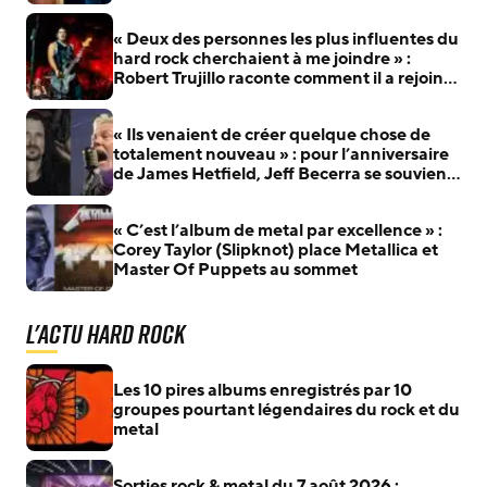
Metallica
« Deux des personnes les plus influentes du
hard rock cherchaient à me joindre » :
Robert Trujillo raconte comment il a rejoint
Metallica
« Ils venaient de créer quelque chose de
totalement nouveau » : pour l’anniversaire
de James Hetfield, Jeff Becerra se souvient
du jour où il a compris que Metallica allait
changer le heavy metal
« C’est l’album de metal par excellence » :
Corey Taylor (Slipknot) place Metallica et
Master Of Puppets au sommet
L'actu Hard Rock
Les 10 pires albums enregistrés par 10
groupes pourtant légendaires du rock et du
metal
Sorties rock & metal du 7 août 2026 :