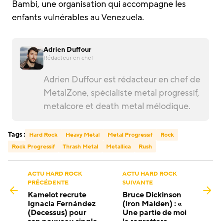
Bambi, une organisation qui accompagne les
enfants vulnérables au Venezuela.
Adrien Duffour
Rédacteur en chef
Adrien Duffour est rédacteur en chef de
MetalZone, spécialiste metal progressif,
metalcore et death metal mélodique.
Tags :
Hard Rock
Heavy Metal
Metal Progressif
Rock
Rock Progressif
Thrash Metal
Metallica
Rush
ACTU HARD ROCK
ACTU HARD ROCK
PRÉCÉDENTE
SUIVANTE
Kamelot recrute
Bruce Dickinson
Ignacia Fernández
(Iron Maiden) : «
(Decessus) pour
Une partie de moi