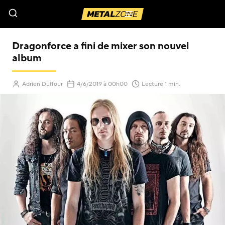
Menu
Dragonforce a fini de mixer son nouvel
album
(Mis à jour le
)
Adrien Duffour
4/6/2019
à 00h00
Lecture 1 min.