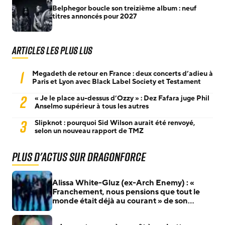
Belphegor boucle son treizième album : neuf
titres annoncés pour 2027
Articles les plus lus
1
Megadeth de retour en France : deux concerts d’adieu à
Paris et Lyon avec Black Label Society et Testament
2
« Je le place au-dessus d’Ozzy » : Dez Fafara juge Phil
Anselmo supérieur à tous les autres
3
Slipknot : pourquoi Sid Wilson aurait été renvoyé,
selon un nouveau rapport de TMZ
Plus d'actus sur Dragonforce
Alissa White-Gluz (ex-Arch Enemy) : «
Franchement, nous pensions que tout le
monde était déjà au courant » de son
arrivée chez DragonForce