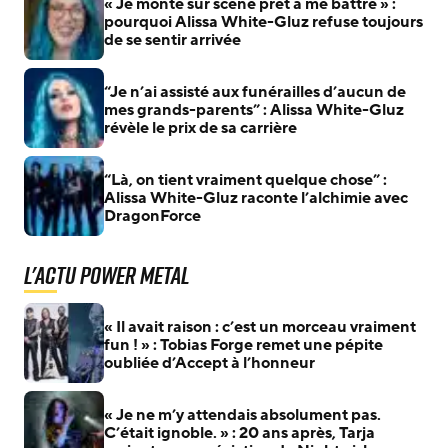
« Je monte sur scène prêt à me battre » :
pourquoi Alissa White-Gluz refuse toujours
de se sentir arrivée
“Je n’ai assisté aux funérailles d’aucun de
mes grands-parents” : Alissa White-Gluz
révèle le prix de sa carrière
“Là, on tient vraiment quelque chose” :
Alissa White-Gluz raconte l’alchimie avec
DragonForce
L'actu Power Metal
« Il avait raison : c’est un morceau vraiment
fun ! » : Tobias Forge remet une pépite
oubliée d’Accept à l’honneur
« Je ne m’y attendais absolument pas.
C’était ignoble. » : 20 ans après, Tarja