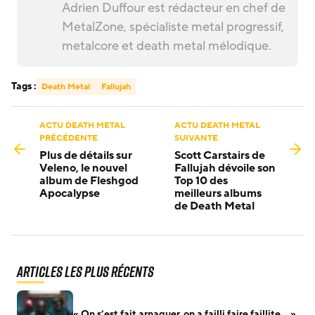
Adrien Duffour est rédacteur en chef de
MetalZone, spécialiste metal progressif,
metalcore et death metal mélodique.
Tags :
Death Metal
Fallujah
ACTU DEATH METAL
ACTU DEATH METAL
PRÉCÉDENTE
SUIVANTE
Plus de détails sur
Scott Carstairs de
Veleno, le nouvel
Fallujah dévoile son
album de Fleshgod
Top 10 des
Apocalypse
meilleurs albums
de Death Metal
Articles les plus récents
« On s’est fait arnaquer, on a failli faire faillite… »