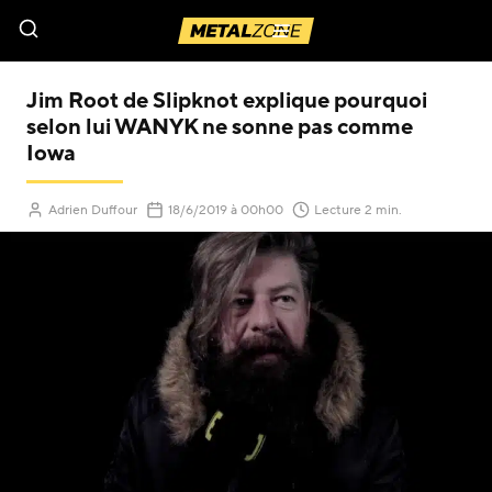
Menu
Jim Root de Slipknot explique pourquoi
selon lui WANYK ne sonne pas comme
Iowa
(Mis à jour le
)
Adrien Duffour
18/6/2019
à 00h00
Lecture 2 min.