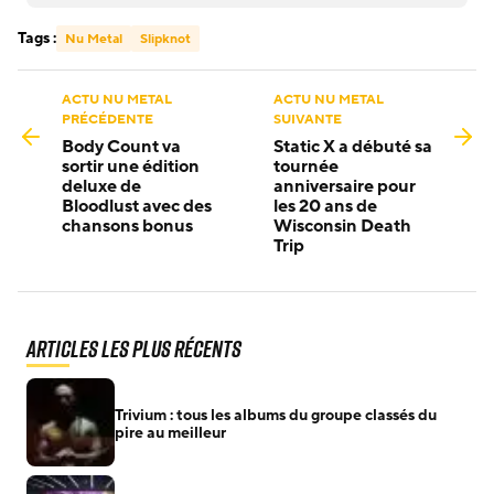
Tags :
Nu Metal
Slipknot
ACTU NU METAL
ACTU NU METAL
PRÉCÉDENTE
SUIVANTE
Body Count va
Static X a débuté sa
sortir une édition
tournée
deluxe de
anniversaire pour
Bloodlust avec des
les 20 ans de
chansons bonus
Wisconsin Death
Trip
Articles les plus récents
Trivium : tous les albums du groupe classés du
pire au meilleur