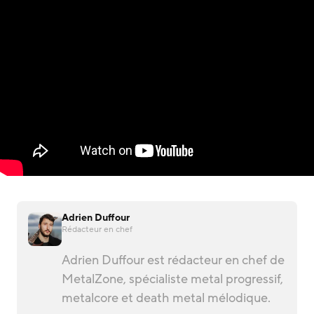
Adrien Duffour
Rédacteur en chef
Adrien Duffour est rédacteur en chef de
MetalZone, spécialiste metal progressif,
metalcore et death metal mélodique.