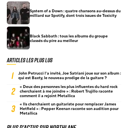
System of a Down : quatre chansons au-dessus du
milliard sur Spotify, dont trois issues de Toxicity
Black Sabbath : tous les albums du groupe
classés du pire au meilleur
Articles les plus lus
1
John Petrucci l’a invité, Joe Satriani joue sur son album :
qui est Baxty, le nouveau prodige de la guitare ?
« Deux des personnes les plus influentes du hard rock
2
cherchaient à me joindre » : Robert Trujillo raconte
comment il a rejoint Metallica
« Ils cherchaient un guitariste pour remplacer James
3
Hetfield » : Pepper Keenan raconte son audition pour
Metallica
Plus d'actus sur Northlane