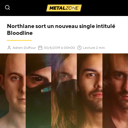
Menu
Northlane sort un nouveau single intitulé
Bloodline
(Mis à jour le
)
Adrien Duffour
30/4/2019
à 00h00
Lecture 2 min.