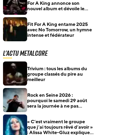
For A King annonce son
nouvel album et dévoile le
single Lonely God
Fit For A King entame 2025
avec No Tomorrow, un hymne
intense et fédérateur
L'actu Metalcore
Trivium : tous les albums du
groupe classés du pire au
meilleur
Rock en Seine 2026 :
pourquoi le samedi 29 août
sera la journée à ne pas
manquer pour les fans de
rock et de metal
« C’est vraiment le groupe
que j’ai toujours rêvé d’avoir »
: Alissa White-Gluz explique