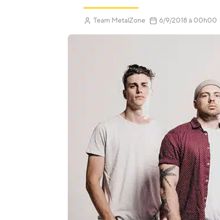
(Mis à jour
Team MetalZone
6/9/2018
à 00h00