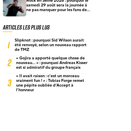
Rock en Seine 2026 : pourquoi le
samedi 29 août sera la journée à
ne pas manquer pour les fans de
rock et de metal
Articles les plus lus
Slipknot : pourquoi Sid Wilson aurait
1
été renvoyé, selon un nouveau rapport
de TMZ
« Gojira a apporté quelque chose de
2
nouveau… » : pourquoi Andreas Kisser
est si admiratif du groupe français
« Il avait raison : c’est un morceau
3
vraiment fun ! » : Tobias Forge remet
une pépite oubliée d’Accept à
l’honneur