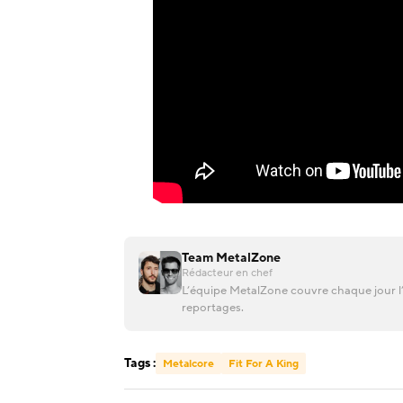
Team MetalZone
Rédacteur en chef
L’équipe MetalZone couvre chaque jour l’
reportages.
Tags :
Metalcore
Fit For A King