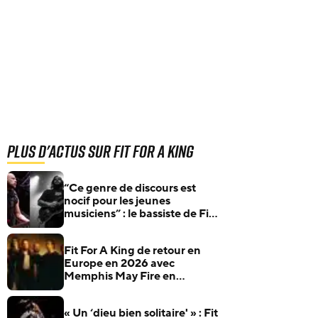
Plus d'actus sur Fit For A King
“Ce genre de discours est
nocif pour les jeunes
musiciens” : le bassiste de Fit
For A King répond sèchement
à Misha Mansoor (Periphery)
Fit For A King de retour en
Europe en 2026 avec
Memphis May Fire en
première partie
« Un ‘dieu bien solitaire' » : Fit