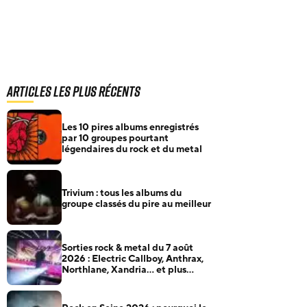
Articles les plus récents
Les 10 pires albums enregistrés
par 10 groupes pourtant
légendaires du rock et du metal
Trivium : tous les albums du
groupe classés du pire au meilleur
Sorties rock & metal du 7 août
2026 : Electric Callboy, Anthrax,
Northlane, Xandria… et plus
encore