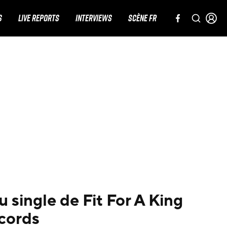
S
LIVE REPORTS
INTERVIEWS
SCÈNE FR
 single de Fit For A King
ecords