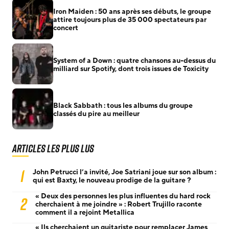
Iron Maiden : 50 ans après ses débuts, le groupe
attire toujours plus de 35 000 spectateurs par
concert
System of a Down : quatre chansons au-dessus du
milliard sur Spotify, dont trois issues de Toxicity
Black Sabbath : tous les albums du groupe
classés du pire au meilleur
Articles les plus lus
1
John Petrucci l’a invité, Joe Satriani joue sur son album :
qui est Baxty, le nouveau prodige de la guitare ?
« Deux des personnes les plus influentes du hard rock
2
cherchaient à me joindre » : Robert Trujillo raconte
comment il a rejoint Metallica
« Ils cherchaient un guitariste pour remplacer James