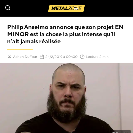
Menu
Philip Anselmo annonce que son projet EN
MINOR est la chose la plus intense qu’il
n’ait jamais réalisée
(Mis à jour le
)
Adrien Duffour
24/2/2019
à 00h00
Lecture 2 min.