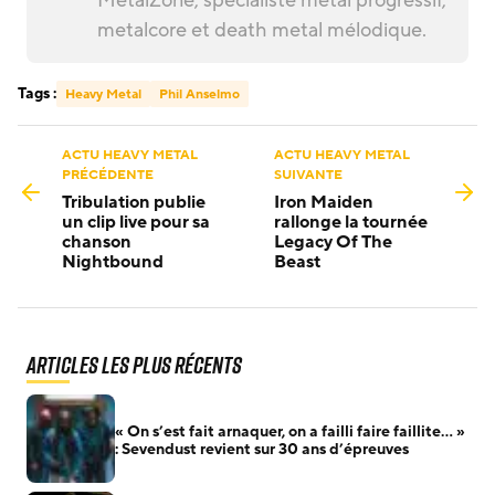
metalcore et death metal mélodique.
Tags :
Heavy Metal
Phil Anselmo
ACTU HEAVY METAL
ACTU HEAVY METAL
PRÉCÉDENTE
SUIVANTE
Tribulation publie
Iron Maiden
un clip live pour sa
rallonge la tournée
chanson
Legacy Of The
Nightbound
Beast
Articles les plus récents
« On s’est fait arnaquer, on a failli faire faillite… »
: Sevendust revient sur 30 ans d’épreuves