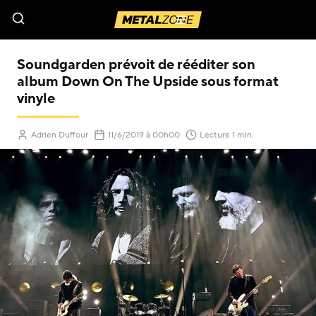
Menu
Soundgarden prévoit de rééditer son
album Down On The Upside sous format
vinyle
(Mis à jour le
)
Adrien Duffour
11/6/2019
à 00h00
Lecture 1 min.