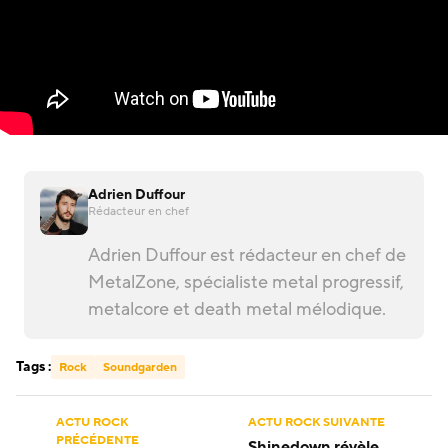
Adrien Duffour
Rédacteur en chef
Adrien Duffour est rédacteur en chef de
MetalZone, spécialiste metal progressif,
metalcore et death metal mélodique.
Tags :
Rock
Soundgarden
ACTU ROCK
ACTU ROCK SUIVANTE
PRÉCÉDENTE
Shinedown révèle