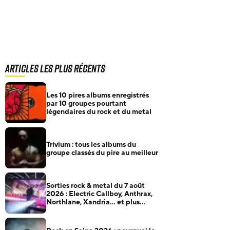
Articles les plus récents
Les 10 pires albums enregistrés
par 10 groupes pourtant
légendaires du rock et du metal
Trivium : tous les albums du
groupe classés du pire au meilleur
Sorties rock & metal du 7 août
2026 : Electric Callboy, Anthrax,
Northlane, Xandria… et plus
encore