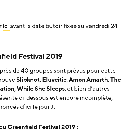
r
ici
avant la date butoir fixée au vendredi 24
ield Festival 2019
rès de 40 groupes sont prévus pour cette
trouve
Slipknot
,
Eluveitie
,
Amon Amarth
,
The
ation
,
While She Sleeps
, et bien d’autres
présente ci-dessous est encore incomplète,
ncés d’ici le jour J.
u Greenfield Festival 2019 :