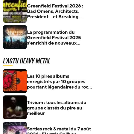
Greenfield Festival 2026 :
Bad Omens, Architects,
President… et Breaking
Benjamin pour un concert
rare en Europe
La programmation du
Greenfield Festival 2025
s’enrichit de nouveaux
artistes (Slipknot, Avenged
Sevenfold, Electric Callboy,
L'actu Heavy Metal
etc.)
Les 10 pires albums
enregistrés par 10 groupes
pourtant légendaires du rock
et du metal
Trivium : tous les albums du
groupe classés du pire au
meilleur
Sorties rock & metal du 7 août