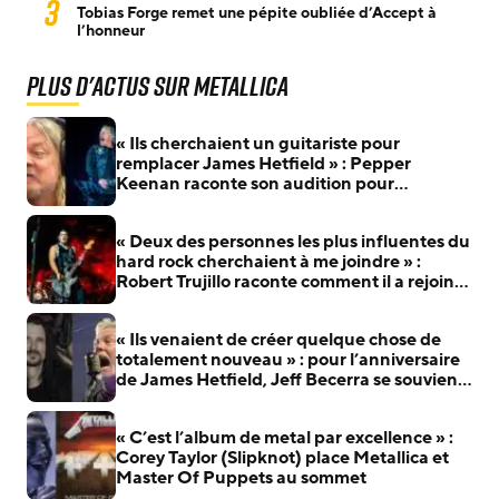
3
Tobias Forge remet une pépite oubliée d’Accept à
l’honneur
Plus d'actus sur Metallica
« Ils cherchaient un guitariste pour
remplacer James Hetfield » : Pepper
Keenan raconte son audition pour
Metallica
« Deux des personnes les plus influentes du
hard rock cherchaient à me joindre » :
Robert Trujillo raconte comment il a rejoint
Metallica
« Ils venaient de créer quelque chose de
totalement nouveau » : pour l’anniversaire
de James Hetfield, Jeff Becerra se souvient
du jour où il a compris que Metallica allait
changer le heavy metal
« C’est l’album de metal par excellence » :
Corey Taylor (Slipknot) place Metallica et
Master Of Puppets au sommet