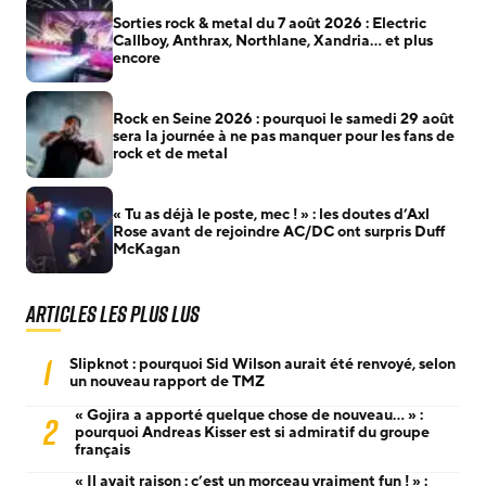
Sorties rock & metal du 7 août 2026 : Electric
Callboy, Anthrax, Northlane, Xandria… et plus
encore
Rock en Seine 2026 : pourquoi le samedi 29 août
sera la journée à ne pas manquer pour les fans de
rock et de metal
« Tu as déjà le poste, mec ! » : les doutes d’Axl
Rose avant de rejoindre AC/DC ont surpris Duff
McKagan
Articles les plus lus
1
Slipknot : pourquoi Sid Wilson aurait été renvoyé, selon
un nouveau rapport de TMZ
« Gojira a apporté quelque chose de nouveau… » :
2
pourquoi Andreas Kisser est si admiratif du groupe
français
« Il avait raison : c’est un morceau vraiment fun ! » :