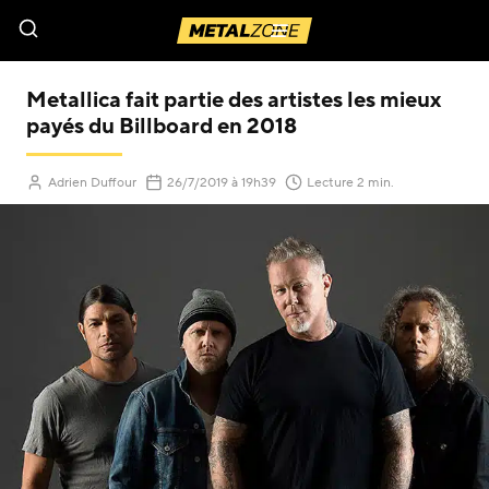
Menu
Metallica fait partie des artistes les mieux
payés du Billboard en 2018
(Mis à jour le
)
Adrien Duffour
26/7/2019
à 19h39
Lecture 2 min.