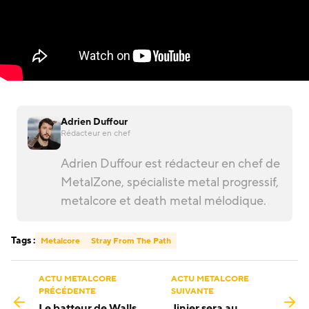
Adrien Duffour
Rédacteur en chef
Adrien Duffour est rédacteur en chef de
MetalZone, spécialiste metal progressif,
metalcore et death metal mélodique.
Tags :
Metalcore
Stray From The Path
ACTU METALCORE
ACTU METALCORE
PRÉCÉDENTE
SUIVANTE
Le batteur de Walls
Jinjer sera au