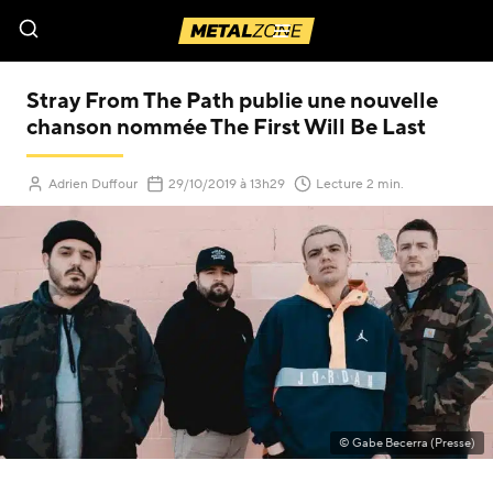
Menu
Stray From The Path publie une nouvelle
chanson nommée The First Will Be Last
(Mis à jour le
)
Adrien Duffour
29/10/2019
à 13h29
Lecture 2 min.
© Gabe Becerra (Presse)