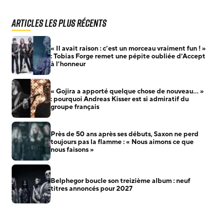
Articles les plus récents
« Il avait raison : c’est un morceau vraiment fun ! »
: Tobias Forge remet une pépite oubliée d’Accept
à l’honneur
« Gojira a apporté quelque chose de nouveau… »
: pourquoi Andreas Kisser est si admiratif du
groupe français
Près de 50 ans après ses débuts, Saxon ne perd
toujours pas la flamme : « Nous aimons ce que
nous faisons »
Belphegor boucle son treizième album : neuf
titres annoncés pour 2027