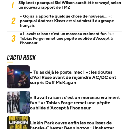
1
Slipknot : pourquoi Sid Wilson aurait été renvoyé, selon
un nouveau rapport de TMZ
« Gojira a apporté quelque chose de nouveau… » :
2
pourquoi Andreas Kisser est si admiratif du groupe
français
« Il avait raison : c’est un morceau vraiment fun ! » :
3
Tobias Forge remet une pépite oubliée d’Accept à
l’honneur
L'actu Rock
« Tu as déjà le poste, mec ! » : les doutes
d’Axl Rose avant de rejoindre AC/DC ont
surpris Duff McKagan
« Il avait raison : c’est un morceau vraiment
fun ! » : Tobias Forge remet une pépite
oubliée d’Accept à l’honneur
Linkin Park ouvre enfin les coulisses de
l’après-Chester Bennington : Unshatter