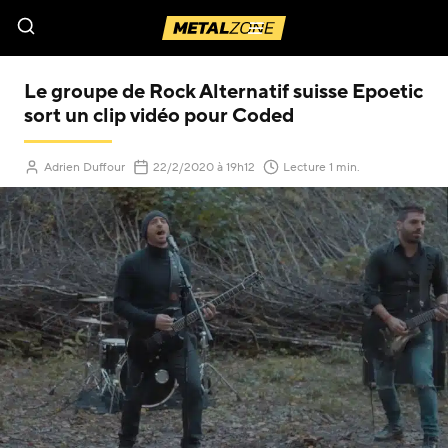
Menu
Le groupe de Rock Alternatif suisse Epoetic
sort un clip vidéo pour Coded
(Mis à jour le
)
Adrien Duffour
22/2/2020
à 19h12
Lecture 1 min.