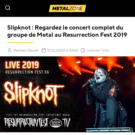
Menu
Slipknot : Regardez le concert complet du
groupe de Metal au Resurrection Fest 2019
(Mis à jour le
)
Mathieu Basset
27/2/2020
à 10h31
Lecture 1 min.