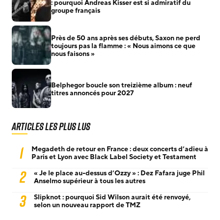
: pourquoi Andreas Kisser est si admiratif du
groupe français
Près de 50 ans après ses débuts, Saxon ne perd
toujours pas la flamme : « Nous aimons ce que
nous faisons »
Belphegor boucle son treizième album : neuf
titres annoncés pour 2027
Articles les plus lus
1
Megadeth de retour en France : deux concerts d’adieu à
Paris et Lyon avec Black Label Society et Testament
2
« Je le place au-dessus d’Ozzy » : Dez Fafara juge Phil
Anselmo supérieur à tous les autres
3
Slipknot : pourquoi Sid Wilson aurait été renvoyé,
selon un nouveau rapport de TMZ