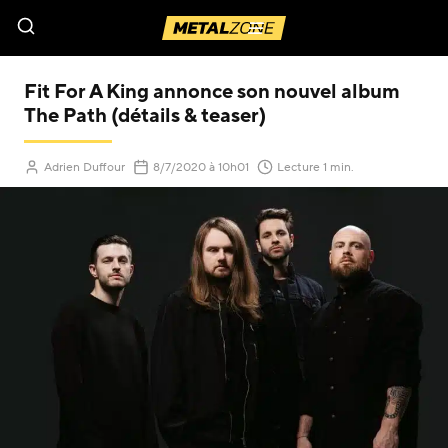
Menu
Fit For A King annonce son nouvel album
The Path (détails & teaser)
(Mis à jour le
)
Adrien Duffour
8/7/2020
à 10h01
Lecture 1 min.