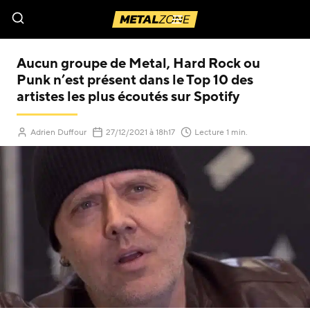
Menu
Aucun groupe de Metal, Hard Rock ou
Punk n’est présent dans le Top 10 des
artistes les plus écoutés sur Spotify
(Mis à jour le
)
Adrien Duffour
27/12/2021
à 18h17
Lecture 1 min.