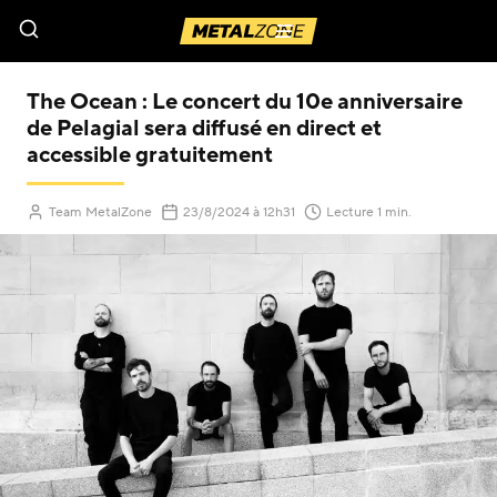
Menu
The Ocean : Le concert du 10e anniversaire
de Pelagial sera diffusé en direct et
accessible gratuitement
(Mis à jour le
)
Team MetalZone
23/8/2024
à 12h31
Lecture 1 min.