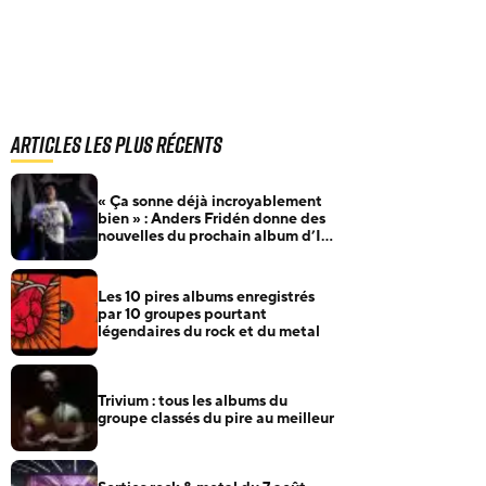
Articles les plus récents
« Ça sonne déjà incroyablement
bien » : Anders Fridén donne des
nouvelles du prochain album d’In
Flames
Les 10 pires albums enregistrés
par 10 groupes pourtant
légendaires du rock et du metal
Trivium : tous les albums du
groupe classés du pire au meilleur