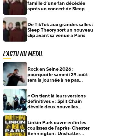
famille d’une fan décédée
après un concert de Sleep
Theory met les choses au clair
De TikTok aux grandes salles :
Sleep Theory sort un nouveau
clip avant sa venue à Paris
L'actu Nu Metal
Rock en Seine 2026 :
pourquoi le samedi 29 août
sera la journée à ne pas
manquer pour les fans de
rock et de metal
« On tient là leurs versions
définitives » : Split Chain
dévoile deux nouvelles
collaborations pour
motionblur [DELUXE]
Linkin Park ouvre enfin les
coulisses de l’après-Chester
Bennington : Unshatter