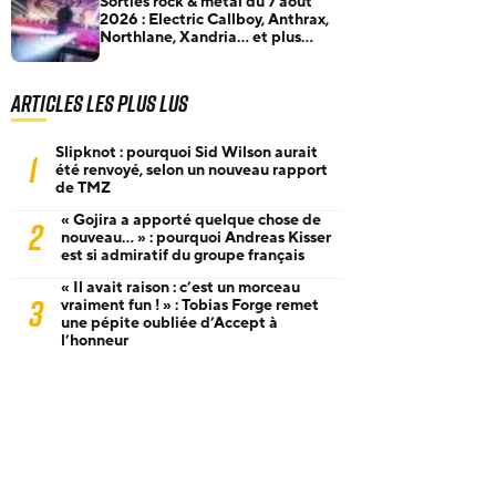
Sorties rock & metal du 7 août
2026 : Electric Callboy, Anthrax,
Northlane, Xandria… et plus
encore
Articles les plus lus
Slipknot : pourquoi Sid Wilson aurait
1
été renvoyé, selon un nouveau rapport
de TMZ
« Gojira a apporté quelque chose de
2
nouveau… » : pourquoi Andreas Kisser
est si admiratif du groupe français
« Il avait raison : c’est un morceau
3
vraiment fun ! » : Tobias Forge remet
une pépite oubliée d’Accept à
l’honneur