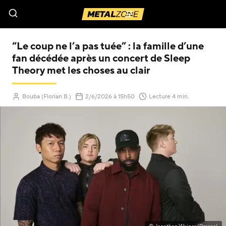
Menu
“Le coup ne l’a pas tuée” : la famille d’une
fan décédée après un concert de Sleep
Theory met les choses au clair
(Mis à jour le
)
Bouba (Florian B.)
2/6/2026
à 15h50
Lecture 4 min.