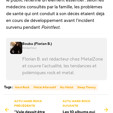
le public retienne un élément essentiel : selon les
médecins consultés par la famille, les problèmes
de santé qui ont conduit à son décès étaient déjà
en cours de développement avant l’incident
survenu pendant
Pointfest
.
Bouba (Florian B.)
Rédacteur
Florian B. est rédacteur chez MetalZone
et couvre l’actualité, les tendances et
polémiques rock et metal.
Tags :
Hard Rock
Metal Alternatif
Nu Metal
Sleep Theory
ACTU HARD ROCK
ACTU HARD ROCK
PRÉCÉDENTE
SUIVANTE
“Vale devait être
Les 10 albums qui