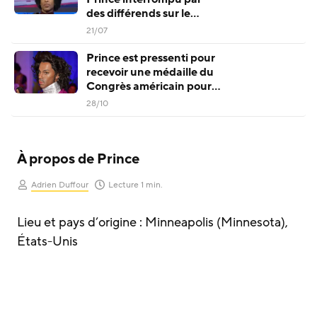
des différends sur le
contrôle éditorial
21/07
Prince est pressenti pour
recevoir une médaille du
Congrès américain pour
avoir « changé l’histoire
28/10
de la musique »
À propos de Prince
Adrien Duffour
Lecture 1 min.
Lieu et pays d’origine : Minneapolis (Minnesota),
États-Unis