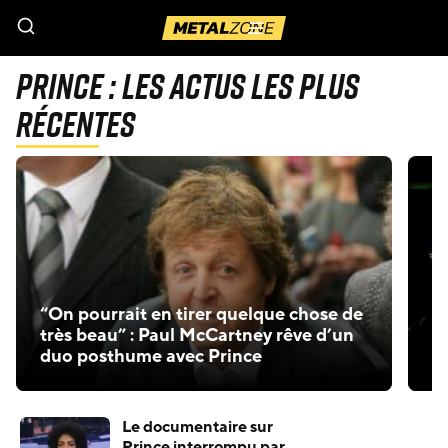
Menu
Prince : Les actus les plus
récentes
“On pourrait en tirer quelque chose de
V
très beau” : Paul McCartney rêve d’un
l
duo posthume avec Prince
p
Le documentaire sur
Prince interrompu par