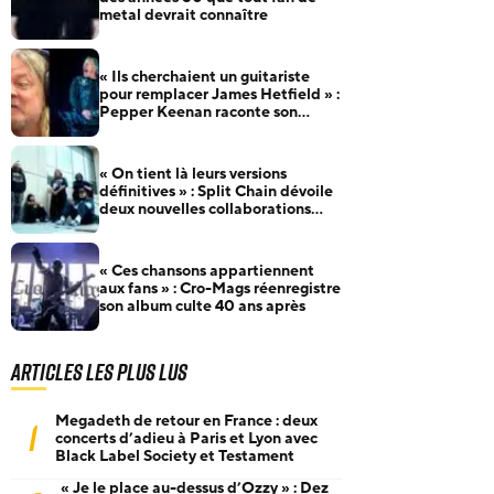
metal devrait connaître
« Ils cherchaient un guitariste
pour remplacer James Hetfield » :
Pepper Keenan raconte son
audition pour Metallica
« On tient là leurs versions
définitives » : Split Chain dévoile
deux nouvelles collaborations
pour motionblur [DELUXE]
« Ces chansons appartiennent
aux fans » : Cro-Mags réenregistre
son album culte 40 ans après
Articles les plus lus
Megadeth de retour en France : deux
1
concerts d’adieu à Paris et Lyon avec
Black Label Society et Testament
« Je le place au-dessus d’Ozzy » : Dez