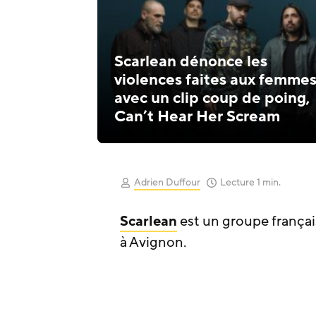
Scarlean dénonce les
violences faites aux femme
avec un clip coup de poing,
Can’t Hear Her Scream
Adrien Duffour
Lecture 1 min.
Scarlean
est un groupe frança
à Avignon.