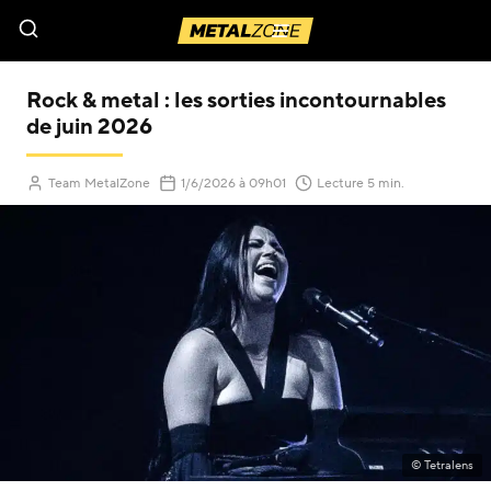
Menu
Rock & metal : les sorties incontournables
de juin 2026
(Mis à jour le
)
Team MetalZone
1/6/2026
à 09h01
Lecture 5 min.
© Tetralens