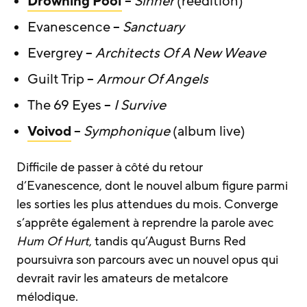
Drowning Pool
–
Sinner
(réédition)
Evanescence –
Sanctuary
Evergrey –
Architects Of A New Weave
Guilt Trip –
Armour Of Angels
The 69 Eyes –
I Survive
Voivod
–
Symphonique
(album live)
Difficile de passer à côté du retour
d’Evanescence, dont le nouvel album figure parmi
les sorties les plus attendues du mois. Converge
s’apprête également à reprendre la parole avec
Hum Of Hurt
, tandis qu’August Burns Red
poursuivra son parcours avec un nouvel opus qui
devrait ravir les amateurs de metalcore
mélodique.