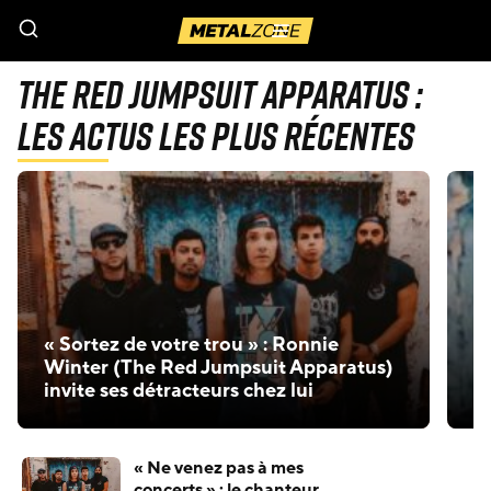
Menu
The Red Jumpsuit Apparatus :
Les actus les plus récentes
R
« Sortez de votre trou » : Ronnie
qu
Winter (The Red Jumpsuit Apparatus)
l
invite ses détracteurs chez lui
d
« Ne venez pas à mes
concerts » : le chanteur