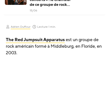
de ce groupe de rock
populaire s’adresse aux
15/06
fans de Trump
Adrien Duffour
Lecture 1 min.
The Red Jumpsuit Apparatus
est un groupe de
rock américain formé à Middleburg, en Floride, en
2003.