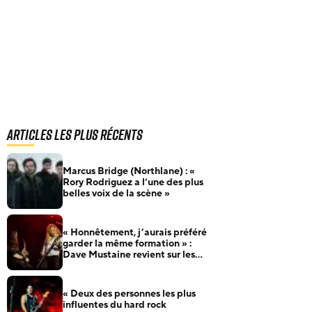
Articles les plus récents
Marcus Bridge (Northlane) : «
Rory Rodriguez a l’une des plus
belles voix de la scène »
« Honnêtement, j’aurais préféré
garder la même formation » :
Dave Mustaine revient sur les
nombreux changements de line-
up de Megadeth
« Deux des personnes les plus
influentes du hard rock