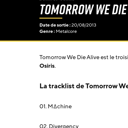
Tomorrow We Die 
Date de sortie :
20/08/2013
Genre :
Metalcore
Tomorrow We Die Alive est le tro
Osiris
.
La tracklist de Tomorrow We 
01. M∆chine
02. Divergency