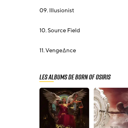
09. Illusionist
10. Source Field
11. Venge∆nce
Les albums de Born Of Osiris