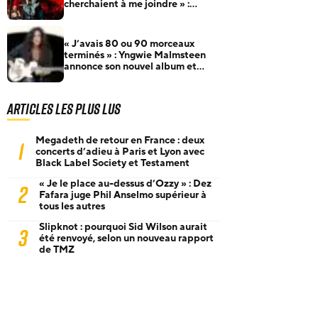
cherchaient à me joindre » :
Robert Trujillo raconte comment
il a rejoint Metallica
« J’avais 80 ou 90 morceaux
terminés » : Yngwie Malmsteen
annonce son nouvel album et
dévoile Now Or Never
Articles les plus lus
Megadeth de retour en France : deux
1
concerts d’adieu à Paris et Lyon avec
Black Label Society et Testament
« Je le place au-dessus d’Ozzy » : Dez
2
Fafara juge Phil Anselmo supérieur à
tous les autres
Slipknot : pourquoi Sid Wilson aurait
3
été renvoyé, selon un nouveau rapport
de TMZ