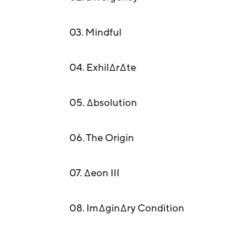
03. Mindful
04. Exhil∆r∆te
05. ∆bsolution
06. The Origin
07. ∆eon III
08. Im∆gin∆ry Condition