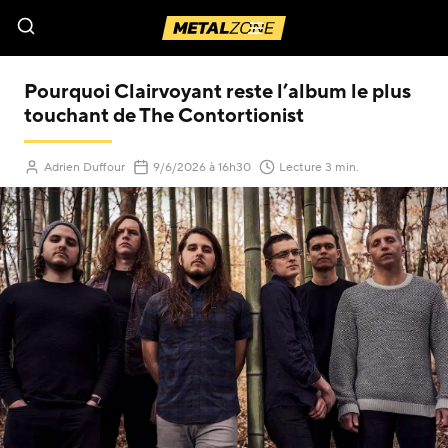
Menu
Pourquoi Clairvoyant reste l’album le plus
touchant de The Contortionist
(Mis à jour le
)
Adrien Duffour
9/6/2026
à 16h30
Lecture 3 min.