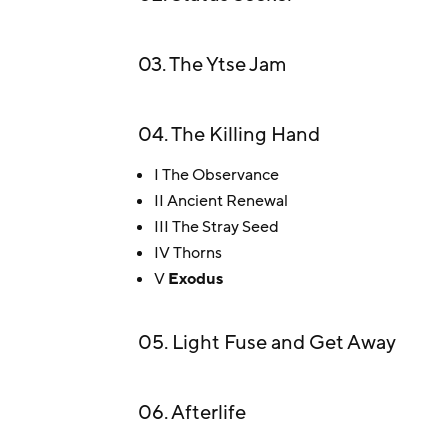
03. The Ytse Jam
04. The Killing Hand
I The Observance
II Ancient Renewal
III The Stray Seed
IV Thorns
V
Exodus
05. Light Fuse and Get Away
06. Afterlife