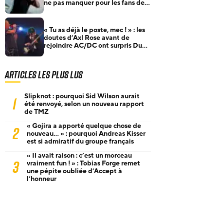
ne pas manquer pour les fans de
rock et de metal
« Tu as déjà le poste, mec ! » : les
doutes d’Axl Rose avant de
rejoindre AC/DC ont surpris Duff
McKagan
Articles les plus lus
Slipknot : pourquoi Sid Wilson aurait
1
été renvoyé, selon un nouveau rapport
de TMZ
« Gojira a apporté quelque chose de
2
nouveau… » : pourquoi Andreas Kisser
est si admiratif du groupe français
« Il avait raison : c’est un morceau
3
vraiment fun ! » : Tobias Forge remet
une pépite oubliée d’Accept à
l’honneur