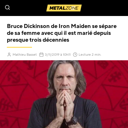
Menu
Bruce Dickinson de Iron Maiden se sépare
de sa femme avec qui il est marié depuis
presque trois décennies
(Mis à jour le
)
Mathieu Basset
3/11/2019
à 10h11
Lecture 2 min.