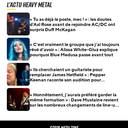
L'actu Heavy Metal
« Tu as déjà le poste, mec ! » : les doutes
d’Axl Rose avant de rejoindre AC/DC ont
surpris Duff McKagan
« C’est vraiment le groupe que j’ai toujours
rêvé d’avoir » : Alissa White-Gluz explique
pourquoi Blue Medusa passe avant tout
« Ils cherchaient un guitariste pour
remplacer James Hetfield » : Pepper
Keenan raconte son audition pour
Metallica
« Honnêtement, j’aurais préféré garder la
même formation » : Dave Mustaine revient
sur les nombreux changements de line-up
de Megadeth
©2026 METALZONE