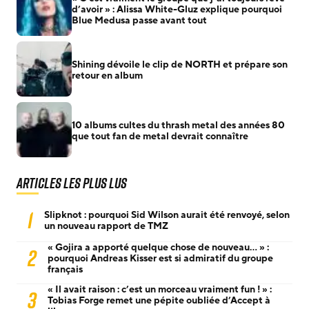
d’avoir » : Alissa White-Gluz explique pourquoi
Blue Medusa passe avant tout
Shining dévoile le clip de NORTH et prépare son
retour en album
10 albums cultes du thrash metal des années 80
que tout fan de metal devrait connaître
Articles les plus lus
1
Slipknot : pourquoi Sid Wilson aurait été renvoyé, selon
un nouveau rapport de TMZ
« Gojira a apporté quelque chose de nouveau… » :
2
pourquoi Andreas Kisser est si admiratif du groupe
français
« Il avait raison : c’est un morceau vraiment fun ! » :
3
Tobias Forge remet une pépite oubliée d’Accept à