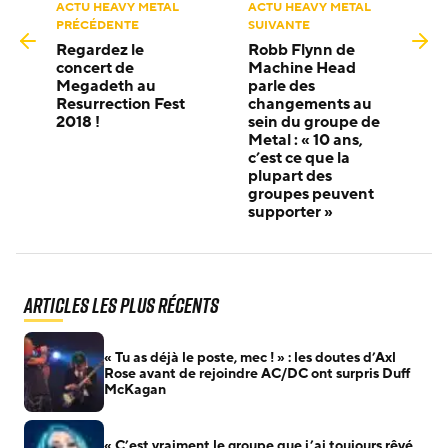
ACTU HEAVY METAL
ACTU HEAVY METAL
PRÉCÉDENTE
SUIVANTE
Regardez le
Robb Flynn de
concert de
Machine Head
Megadeth au
parle des
Resurrection Fest
changements au
2018 !
sein du groupe de
Metal : « 10 ans,
c’est ce que la
plupart des
groupes peuvent
supporter »
Articles les plus récents
« Tu as déjà le poste, mec ! » : les doutes d’Axl
Rose avant de rejoindre AC/DC ont surpris Duff
McKagan
« C’est vraiment le groupe que j’ai toujours rêvé