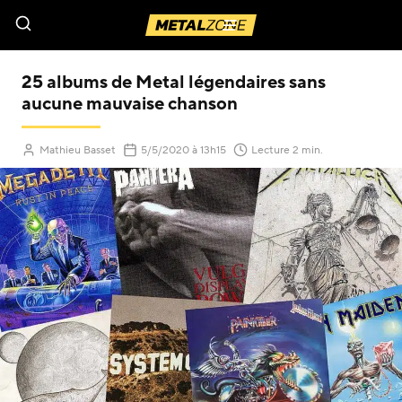
Menu
25 albums de Metal légendaires sans
aucune mauvaise chanson
(Mis à jour le
)
Mathieu Basset
5/5/2020
à 13h15
Lecture 2 min.