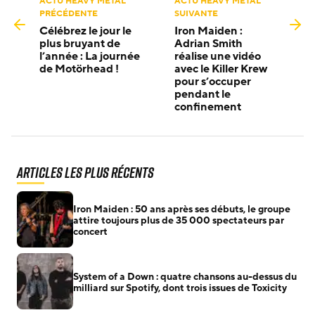
ACTU HEAVY METAL
ACTU HEAVY METAL
PRÉCÉDENTE
SUIVANTE
Célébrez le jour le
Iron Maiden :
plus bruyant de
Adrian Smith
l’année : La journée
réalise une vidéo
de Motörhead !
avec le Killer Krew
pour s’occuper
pendant le
confinement
Articles les plus récents
Iron Maiden : 50 ans après ses débuts, le groupe
attire toujours plus de 35 000 spectateurs par
concert
System of a Down : quatre chansons au-dessus du
milliard sur Spotify, dont trois issues de Toxicity