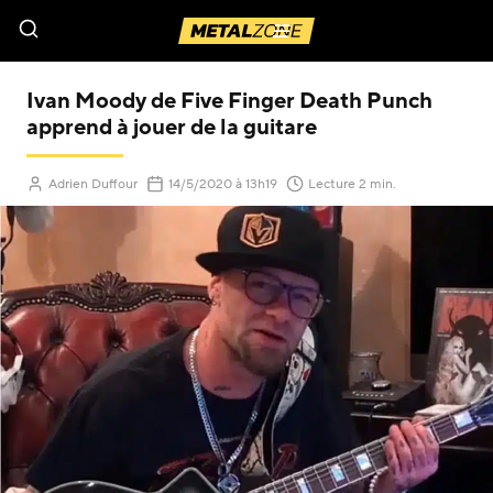
Menu
Ivan Moody de Five Finger Death Punch
apprend à jouer de la guitare
(Mis à jour le
)
Adrien Duffour
14/5/2020
à 13h19
Lecture 2 min.