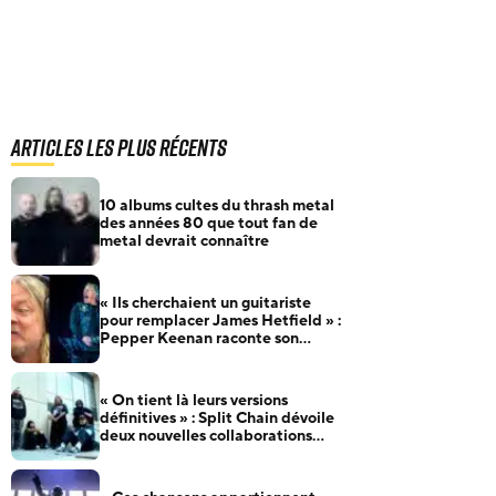
Articles les plus récents
10 albums cultes du thrash metal
des années 80 que tout fan de
metal devrait connaître
« Ils cherchaient un guitariste
pour remplacer James Hetfield » :
Pepper Keenan raconte son
audition pour Metallica
« On tient là leurs versions
définitives » : Split Chain dévoile
deux nouvelles collaborations
pour motionblur [DELUXE]