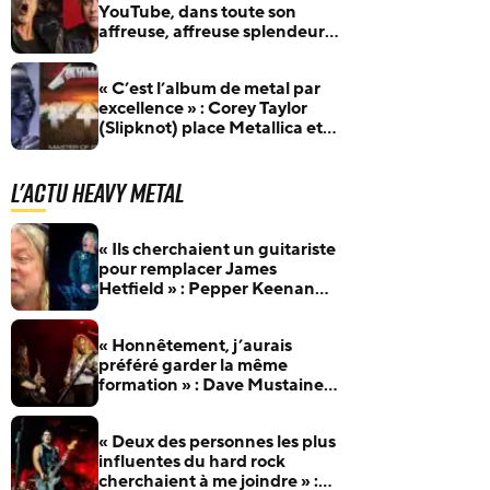
YouTube, dans toute son
affreuse, affreuse splendeur »
: Bruce Dickinson (Iron
Maiden) raconte son duo
« C’est l’album de metal par
avec Billie Joe Armstrong
excellence » : Corey Taylor
(Green Day)
(Slipknot) place Metallica et
Master Of Puppets au
sommet
L'actu Heavy Metal
« Ils cherchaient un guitariste
pour remplacer James
Hetfield » : Pepper Keenan
raconte son audition pour
Metallica
« Honnêtement, j’aurais
préféré garder la même
formation » : Dave Mustaine
revient sur les nombreux
changements de line-up de
« Deux des personnes les plus
Megadeth
influentes du hard rock
cherchaient à me joindre » :