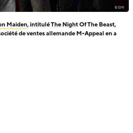
© EMI
on Maiden
, intitulé The Night Of The Beast,
a société de ventes allemande M-Appeal en a