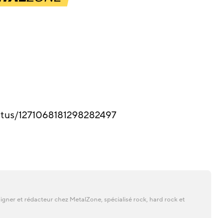
tatus/1271068181298282497
gner et rédacteur chez MetalZone, spécialisé rock, hard rock et