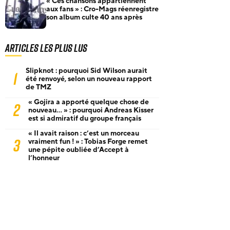
« Ces chansons appartiennent
aux fans » : Cro-Mags réenregistre
son album culte 40 ans après
Articles les plus lus
Slipknot : pourquoi Sid Wilson aurait
1
été renvoyé, selon un nouveau rapport
de TMZ
« Gojira a apporté quelque chose de
2
nouveau… » : pourquoi Andreas Kisser
est si admiratif du groupe français
« Il avait raison : c’est un morceau
3
vraiment fun ! » : Tobias Forge remet
une pépite oubliée d’Accept à
l’honneur