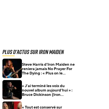
Plus d'actus sur Iron Maiden
Steve Harris d’Iron Maiden ne
reniera jamais No Prayer For
The Dying : « Plus on le
critique, plus je le défends »
« J’ai terminé les voix du
nouvel album aujourd’hui » :
Bruce Dickinson (Iron
Maiden) boucle son nouvel
album solo, plusieurs titres
« Tout est conservé sur
arrivent bientôt