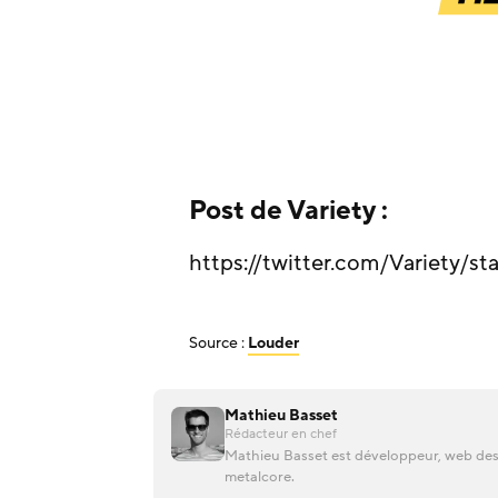
Post de Variety :
https://twitter.com/Variety/s
Source :
Louder
Mathieu Basset
Rédacteur en chef
Mathieu Basset est développeur, web desi
metalcore.