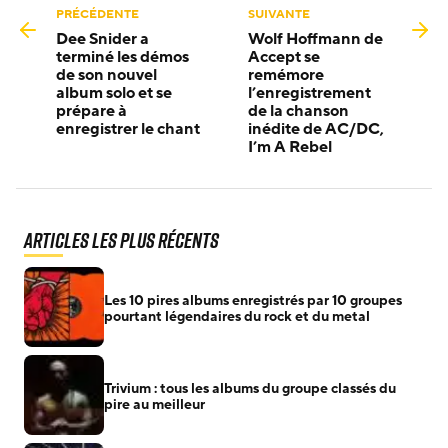
PRÉCÉDENTE
SUIVANTE
Dee Snider a
Wolf Hoffmann de
terminé les démos
Accept se
de son nouvel
remémore
album solo et se
l’enregistrement
prépare à
de la chanson
enregistrer le chant
inédite de AC/DC,
I’m A Rebel
Articles les plus récents
Les 10 pires albums enregistrés par 10 groupes
pourtant légendaires du rock et du metal
Trivium : tous les albums du groupe classés du
pire au meilleur