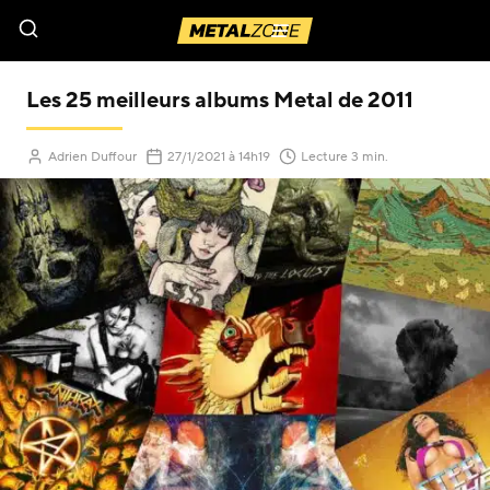
Menu
Les 25 meilleurs albums Metal de 2011
(Mis à jour le
)
Adrien Duffour
27/1/2021
à 14h19
Lecture 3 min.