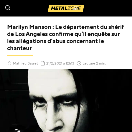
Menu
Marilyn Manson : Le département du shérif
de Los Angeles confirme qu’il enquête sur
les allégations d’abus concernant le
chanteur
(Mis à jour le
)
Mathieu Basset
21/2/2021
à 12h13
Lecture 2 min.