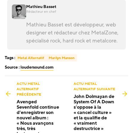
Mathieu Basset
Rédacteur en chef
Mathieu Basset est développeur, web
designer et rédacteur chez MetalZone,
spécialisé rock, hard rock et metalcore.
Tags :
Metal Alternatif
Marilyn Manson
Source :
loudersound.com
ACTU METAL
ACTU METAL
ALTERNATIF
ALTERNATIF SUIVANTE
PRÉCÉDENTE
John Dolmayan de
Avenged
System Of A Down
Sevenfold continue
s’oppose à la
d’enregistrer son
« cancel culture »
nouvel album :
et la qualifie de
« Nous avançons
« vraiment
très, très
destructrice »