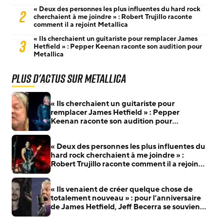
« Deux des personnes les plus influentes du hard rock
2
cherchaient à me joindre » : Robert Trujillo raconte
comment il a rejoint Metallica
« Ils cherchaient un guitariste pour remplacer James
3
Hetfield » : Pepper Keenan raconte son audition pour
Metallica
Plus d'actus sur Metallica
« Ils cherchaient un guitariste pour
remplacer James Hetfield » : Pepper
Keenan raconte son audition pour
Metallica
« Deux des personnes les plus influentes du
hard rock cherchaient à me joindre » :
Robert Trujillo raconte comment il a rejoint
Metallica
« Ils venaient de créer quelque chose de
totalement nouveau » : pour l’anniversaire
de James Hetfield, Jeff Becerra se souvient
du jour où il a compris que Metallica allait