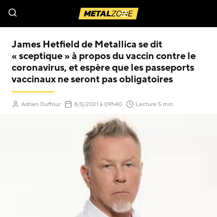
Menu
James Hetfield de Metallica se dit
« sceptique » à propos du vaccin contre le
coronavirus, et espère que les passeports
vaccinaux ne seront pas obligatoires
(Mis à jour le
)
Adrien Duffour
8/5/2021
à 09h40
Lecture 5 min.