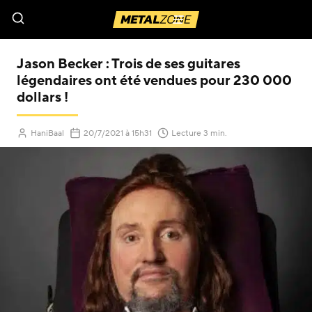
Menu
Jason Becker : Trois de ses guitares
légendaires ont été vendues pour 230 000
dollars !
(Mis à jour le
)
HaniBaal
20/7/2021
à 15h31
Lecture 3 min.