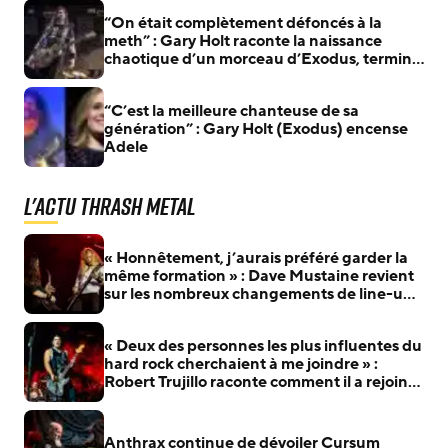
“On était complètement défoncés à la
meth” : Gary Holt raconte la naissance
chaotique d’un morceau d’Exodus, terminé
27 ans plus tard
“C’est la meilleure chanteuse de sa
génération” : Gary Holt (Exodus) encense
Adele
L'actu Thrash Metal
« Honnêtement, j’aurais préféré garder la
même formation » : Dave Mustaine revient
sur les nombreux changements de line-up
de Megadeth
« Deux des personnes les plus influentes du
hard rock cherchaient à me joindre » :
Robert Trujillo raconte comment il a rejoint
Metallica
Anthrax continue de dévoiler Cursum