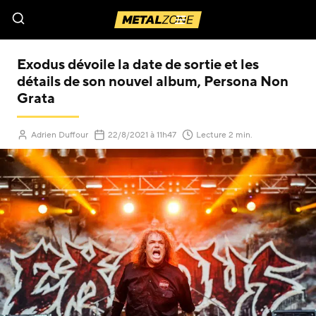
Menu
Exodus dévoile la date de sortie et les
détails de son nouvel album, Persona Non
Grata
(Mis à jour le
)
Adrien Duffour
22/8/2021
à 11h47
Lecture 2 min.