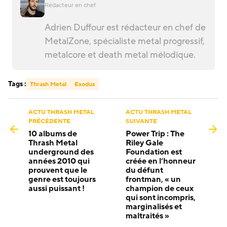
Rédacteur en chef
Adrien Duffour est rédacteur en chef de
MetalZone, spécialiste metal progressif,
metalcore et death metal mélodique.
Tags :
Thrash Metal
Exodus
ACTU THRASH METAL
ACTU THRASH METAL
PRÉCÉDENTE
SUIVANTE
10 albums de
Power Trip : The
Thrash Metal
Riley Gale
underground des
Foundation est
années 2010 qui
créée en l’honneur
prouvent que le
du défunt
genre est toujours
frontman, « un
aussi puissant !
champion de ceux
qui sont incompris,
marginalisés et
maltraités »