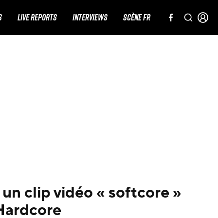
S
LIVE REPORTS
INTERVIEWS
SCÈNE FR
 un clip vidéo « softcore »
 Hardcore