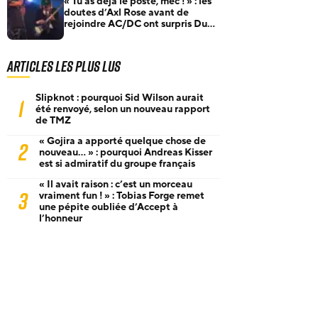
« Tu as déjà le poste, mec ! » : les
doutes d’Axl Rose avant de
rejoindre AC/DC ont surpris Duff
McKagan
Articles les plus lus
Slipknot : pourquoi Sid Wilson aurait
1
été renvoyé, selon un nouveau rapport
de TMZ
« Gojira a apporté quelque chose de
2
nouveau… » : pourquoi Andreas Kisser
est si admiratif du groupe français
« Il avait raison : c’est un morceau
3
vraiment fun ! » : Tobias Forge remet
une pépite oubliée d’Accept à
l’honneur