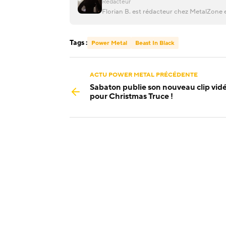
Rédacteur
Florian B. est rédacteur chez MetalZone e
Tags :
Power Metal
Beast In Black
ACTU POWER METAL PRÉCÉDENTE
Sabaton publie son nouveau clip vid
pour Christmas Truce !