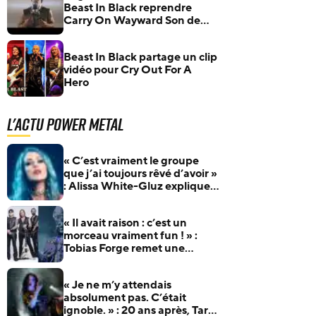
Beast In Black reprendre
Carry On Wayward Son de
Kansas !
Beast In Black partage un clip
vidéo pour Cry Out For A
Hero
L'actu Power Metal
« C’est vraiment le groupe
que j’ai toujours rêvé d’avoir »
: Alissa White-Gluz explique
pourquoi Blue Medusa passe
avant tout
« Il avait raison : c’est un
morceau vraiment fun ! » :
Tobias Forge remet une
pépite oubliée d’Accept à
l’honneur
« Je ne m’y attendais
absolument pas. C’était
ignoble. » : 20 ans après, Tarja