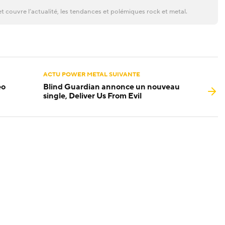
t couvre l’actualité, les tendances et polémiques rock et metal.
ACTU POWER METAL SUIVANTE
éo
Blind Guardian annonce un nouveau
single, Deliver Us From Evil