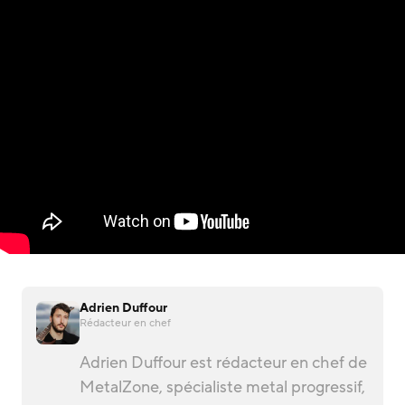
Adrien Duffour
Rédacteur en chef
Adrien Duffour est rédacteur en chef de
MetalZone, spécialiste metal progressif,