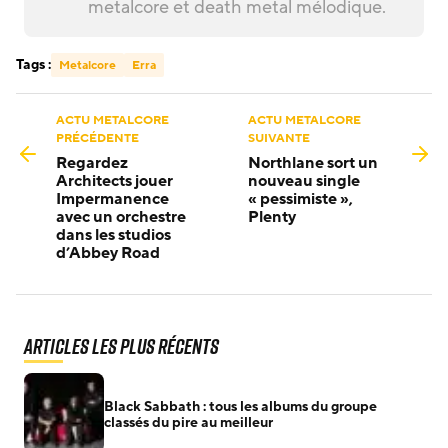
metalcore et death metal mélodique.
Tags :
Metalcore
Erra
ACTU METALCORE
ACTU METALCORE
PRÉCÉDENTE
SUIVANTE
Regardez
Northlane sort un
Architects jouer
nouveau single
Impermanence
« pessimiste »,
avec un orchestre
Plenty
dans les studios
d’Abbey Road
Articles les plus récents
Black Sabbath : tous les albums du groupe
classés du pire au meilleur