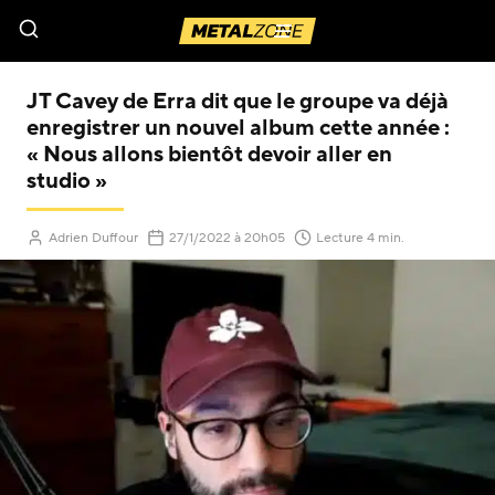
Menu
JT Cavey de Erra dit que le groupe va déjà
enregistrer un nouvel album cette année :
« Nous allons bientôt devoir aller en
studio »
(Mis à jour le
)
Adrien Duffour
27/1/2022
à 20h05
Lecture 4 min.