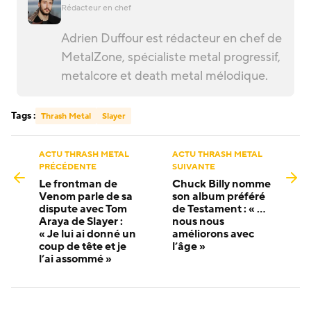
Rédacteur en chef
Adrien Duffour est rédacteur en chef de
MetalZone, spécialiste metal progressif,
metalcore et death metal mélodique.
Tags :
Thrash Metal
Slayer
ACTU THRASH METAL
ACTU THRASH METAL
PRÉCÉDENTE
SUIVANTE
Le frontman de
Chuck Billy nomme
Venom parle de sa
son album préféré
dispute avec Tom
de Testament : « …
Araya de Slayer :
nous nous
« Je lui ai donné un
améliorons avec
coup de tête et je
l’âge »
l’ai assommé »