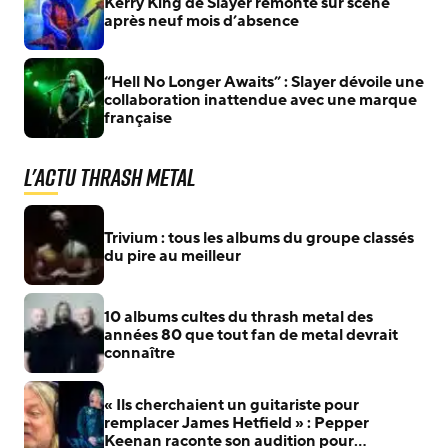
Kerry King de Slayer remonte sur scène
après neuf mois d’absence
“Hell No Longer Awaits” : Slayer dévoile une
collaboration inattendue avec une marque
française
L'actu Thrash Metal
Trivium : tous les albums du groupe classés
du pire au meilleur
10 albums cultes du thrash metal des
années 80 que tout fan de metal devrait
connaître
« Ils cherchaient un guitariste pour
remplacer James Hetfield » : Pepper
Keenan raconte son audition pour