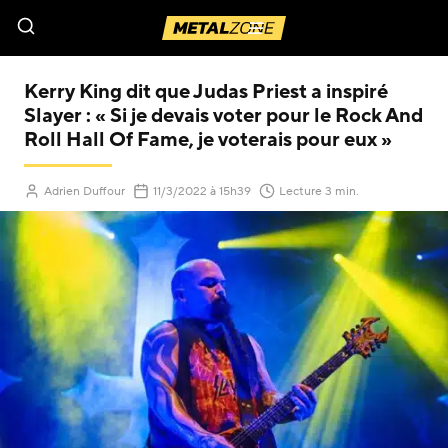
Menu
Kerry King dit que Judas Priest a inspiré
Slayer : « Si je devais voter pour le Rock And
Roll Hall Of Fame, je voterais pour eux »
(Mis à jour le
)
Adrien Duffour
11/3/2022
à 15h39
Lecture 3 min.