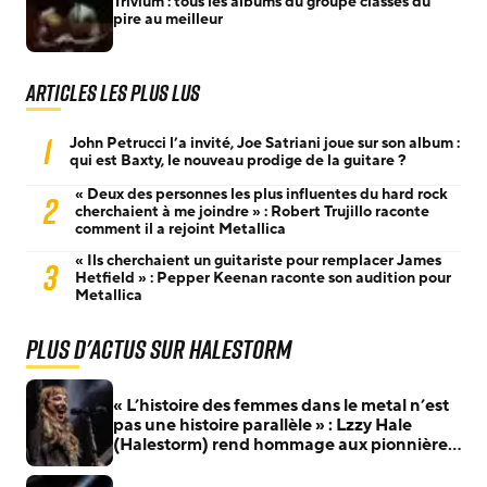
Trivium : tous les albums du groupe classés du
pire au meilleur
Articles les plus lus
1
John Petrucci l’a invité, Joe Satriani joue sur son album :
qui est Baxty, le nouveau prodige de la guitare ?
« Deux des personnes les plus influentes du hard rock
2
cherchaient à me joindre » : Robert Trujillo raconte
comment il a rejoint Metallica
« Ils cherchaient un guitariste pour remplacer James
3
Hetfield » : Pepper Keenan raconte son audition pour
Metallica
Plus d'actus sur Halestorm
« L’histoire des femmes dans le metal n’est
pas une histoire parallèle » : Lzzy Hale
(Halestorm) rend hommage aux pionnières
du metal