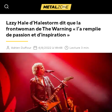
Menu
Lzzy Hale d’Halestorm dit que la
frontwoman de The Warning « l’a remplie
de passion et d’inspiration »
(Mis à jour le
)
Adrien Duffour
4/8/2022
à 14h48
Lecture 3 min.