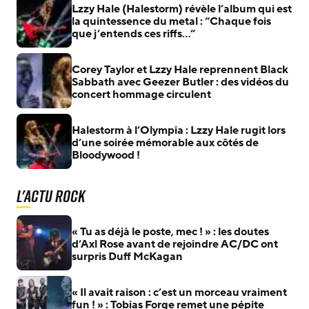
Lzzy Hale (Halestorm) révèle l’album qui est
la quintessence du metal : “Chaque fois
que j’entends ces riffs…”
Corey Taylor et Lzzy Hale reprennent Black
Sabbath avec Geezer Butler : des vidéos du
concert hommage circulent
Halestorm à l’Olympia : Lzzy Hale rugit lors
d’une soirée mémorable aux côtés de
Bloodywood !
L'actu Rock
« Tu as déjà le poste, mec ! » : les doutes
d’Axl Rose avant de rejoindre AC/DC ont
surpris Duff McKagan
« Il avait raison : c’est un morceau vraiment
fun ! » : Tobias Forge remet une pépite