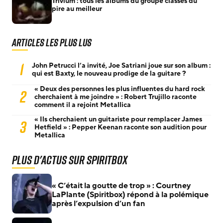
Trivium : tous les albums du groupe classés du
pire au meilleur
Articles les plus lus
1
John Petrucci l’a invité, Joe Satriani joue sur son album :
qui est Baxty, le nouveau prodige de la guitare ?
« Deux des personnes les plus influentes du hard rock
2
cherchaient à me joindre » : Robert Trujillo raconte
comment il a rejoint Metallica
« Ils cherchaient un guitariste pour remplacer James
3
Hetfield » : Pepper Keenan raconte son audition pour
Metallica
Plus d'actus sur Spiritbox
« C’était la goutte de trop » : Courtney
LaPlante (Spiritbox) répond à la polémique
après l’expulsion d’un fan