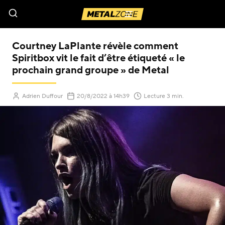
Menu
Courtney LaPlante révèle comment
Spiritbox vit le fait d’être étiqueté « le
prochain grand groupe » de Metal
(Mis à jour le
)
Adrien Duffour
20/8/2022
à 14h39
Lecture 3 min.